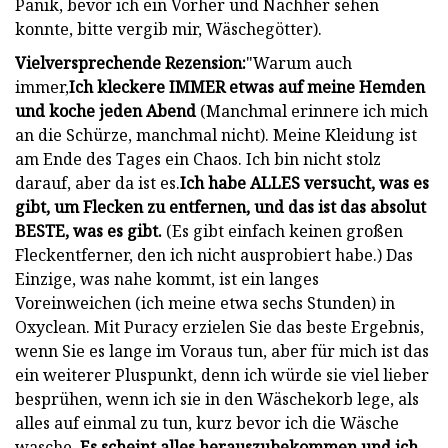
Panik, bevor ich ein Vorher und Nachher sehen
konnte, bitte vergib mir, Wäschegötter).
Vielversprechende Rezension:
"Warum auch
immer,
Ich kleckere IMMER etwas auf meine Hemden
und koche jeden Abend
(Manchmal erinnere ich mich
an die Schürze, manchmal nicht). Meine Kleidung ist
am Ende des Tages ein Chaos. Ich bin nicht stolz
darauf, aber da ist es.
Ich habe ALLES versucht, was es
gibt, um Flecken zu entfernen, und das ist das absolut
BESTE, was es gibt.
(Es gibt einfach keinen großen
Fleckentferner, den ich nicht ausprobiert habe.) Das
Einzige, was nahe kommt, ist ein langes
Voreinweichen (ich meine etwa sechs Stunden) in
Oxyclean. Mit Puracy erzielen Sie das beste Ergebnis,
wenn Sie es lange im Voraus tun, aber für mich ist das
ein weiterer Pluspunkt, denn ich würde sie viel lieber
besprühen, wenn ich sie in den Wäschekorb lege, als
alles auf einmal zu tun, kurz bevor ich die Wäsche
wasche.
Es scheint alles herauszubekommen und ich