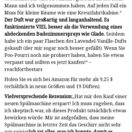
Mann und ich teilgenommen haben. Auf jeden Fall ein
Muss für kleine Räume wie eine Kreuzfahrtkabine.“
Der Duft war großartig und langanhaltend. Es
funktionierte VIEL besser als die Verwendung eines
abdeckenden Badezimmersprays wie Glade.
Seitdem
habe ich ein paar Flaschen des Lavendel-Vanille-Dufts
gekauft (der mir sogar noch besser gefällt). Wenn Sie
Poo-Pourri noch nie probiert haben, haben Sie etwas
verpasst und sollten es jetzt kaufen!“ –
reachforthestars
Holen Sie es sich bei Amazon für mehr als 9,25 $
(erhältlich in neun Größen und 19 Düften).
Vielversprechende Rezension:
„Hat mir den Kauf einer
neuen Spülmaschine erspart! Ich muss zugeben, dass
ich skeptisch war, ob dieses Produkt tatsächlich etwas
bewirken würde. Mir ist aufgefallen, dass meine
Spülmaschine in letzter Zeit das Geschirr nicht sehr
gut reinigt
Ich tat alles, was ich konnte, damit es