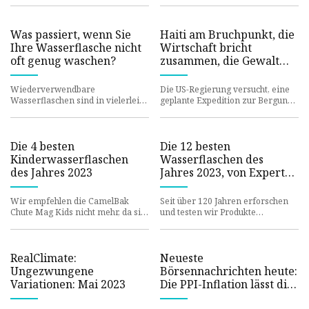
hat, unter anderem für die
Bettwäsche mit der Zeit gelb wird
Umwelt und I
Was passiert, wenn Sie
Haiti am Bruchpunkt, die
Ihre Wasserflasche nicht
Wirtschaft bricht
oft genug waschen?
zusammen, die Gewalt
nimmt zu
Wiederverwendbare
Die US-Regierung versucht, eine
Wasserflaschen sind in vielerlei
geplante Expedition zur Bergung
Hinsicht von Vorteil. Sie tragen
historischer Gegenstände aus der
dazu bei, dass Sie ausreichend Flü
versunkenen Titanic zu
Die 4 besten
Die 12 besten
Kinderwasserflaschen
Wasserflaschen des
des Jahres 2023
Jahres 2023, von Experten
getestet
Wir empfehlen die CamelBak
Seit über 120 Jahren erforschen
Chute Mag Kids nicht mehr, da sie
und testen wir Produkte
eingestellt wird. Die beste
unabhängig. Wenn Sie über
Wasserflasche für Kinder läuft
unsere Links kaufen, erhalten wir
mö
RealClimate:
Neueste
Ungezwungene
Börsennachrichten heute:
Variationen: Mai 2023
Die PPI-Inflation lässt die
Aktien sinken,