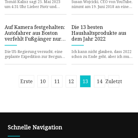
Kreditkartenschulden
Tomáš Kalisz sagt 25. Mai 2023
Susan Wojcicki, CEO von YouTube,
erreichen Rekordhöhe,
um 4:31 Uhr Lieber Piotr und
nimmt am 19. Juni 2018 an einer
liebes Zebra (entschuldigen Sie,
Entlassungen bei
Konferenz beim Cannes Lions
dass ich Ihnen beiden gleic
International Festival of C
DocuSign
Auf Kamera festgehalten:
Die 13 besten
Autofahrer aus Boston
Haushaltsprodukte aus
verfehlt Fußgänger nur
dem Jahr 2022
knapp
Die US-Regierung versucht, eine
Ich kann nicht glauben, dass 2022
geplante Expedition zur Bergung
schon zu Ende geht, aber ich muss
historischer Gegenstände aus der
sagen, das war ein tolles Jahr!
versunkenen Titanic zu
Zunächst einmal bi
Erste
10
11
12
13
14
Zuletzt
Schnelle Navigation