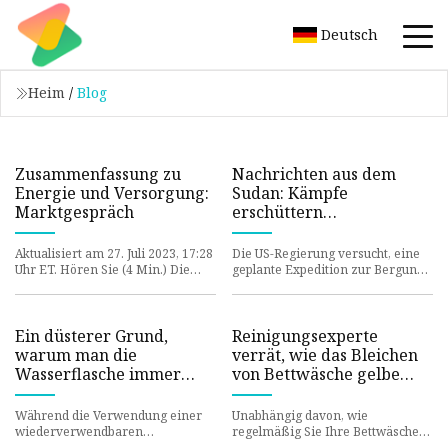
Deutsch
Heim
/
Blog
Zusammenfassung zu
Nachrichten aus dem
Energie und Versorgung:
Sudan: Kämpfe
Marktgespräch
erschüttern
Waffenstillstand
Aktualisiert am 27. Juli 2023, 17:28
Die US-Regierung versucht, eine
Uhr ET. Hören Sie (4 Min.) Die
geplante Expedition zur Bergung
neuesten Marktgespräche zu den
historischer Gegenstände aus der
Themen Energie und V
versunkenen Titanic zu
Ein düsterer Grund,
Reinigungsexperte
warum man die
verrät, wie das Bleichen
Wasserflasche immer
von Bettwäsche gelbe
auswäscht, da der Arzt
Flecken tatsächlich
vor einer Grippe warnt
verschlimmern kann
Während die Verwendung einer
Unabhängig davon, wie
wiederverwendbaren
regelmäßig Sie Ihre Bettwäsche
Wasserflasche so viele Vorteile
waschen, kann es sein, dass Ihre