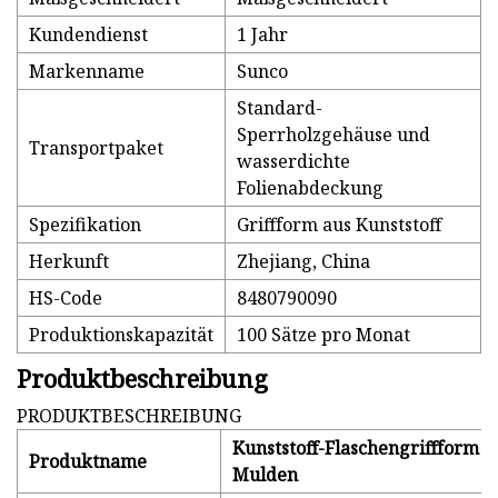
Kundendienst
1 Jahr
Markenname
Sunco
Standard-
Sperrholzgehäuse und
Transportpaket
wasserdichte
Folienabdeckung
Spezifikation
Griffform aus Kunststoff
Herkunft
Zhejiang, China
HS-Code
8480790090
Produktionskapazität
100 Sätze pro Monat
Produktbeschreibung
PRODUKTBESCHREIBUNG
Kunststoff-Flaschengriffform m
Produktname
Mulden