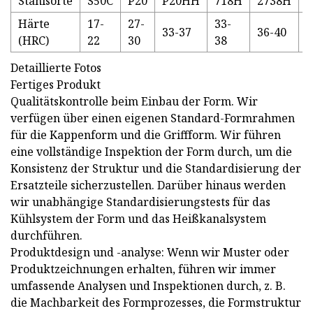
Stahlsorte
S50C
P20
P20HH
718H
2738H
Härte
17-
27-
33-
4
33-37
36-40
(HRC)
22
30
38
5
Detaillierte Fotos
Fertiges Produkt
Qualitätskontrolle beim Einbau der Form. Wir
verfügen über einen eigenen Standard-Formrahmen
für die Kappenform und die Griffform. Wir führen
eine vollständige Inspektion der Form durch, um die
Konsistenz der Struktur und die Standardisierung der
Ersatzteile sicherzustellen. Darüber hinaus werden
wir unabhängige Standardisierungstests für das
Kühlsystem der Form und das Heißkanalsystem
durchführen.
Produktdesign und -analyse: Wenn wir Muster oder
Produktzeichnungen erhalten, führen wir immer
umfassende Analysen und Inspektionen durch, z. B.
die Machbarkeit des Formprozesses, die Formstruktur