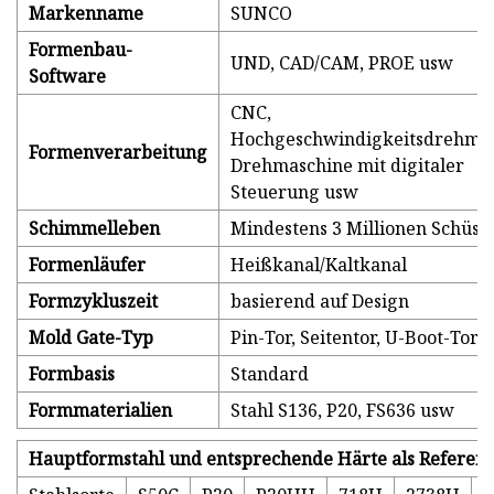
Markenname
SUNCO
Formenbau-
UND, CAD/CAM, PROE usw
Software
CNC,
Hochgeschwindigkeitsdrehmas
Formenverarbeitung
Drehmaschine mit digitaler
Steuerung usw
Schimmelleben
Mindestens 3 Millionen Schüss
Formenläufer
Heißkanal/Kaltkanal
Formzykluszeit
basierend auf Design
Mold Gate-Typ
Pin-Tor, Seitentor, U-Boot-Tor
Formbasis
Standard
Formmaterialien
Stahl S136, P20, FS636 usw
Hauptformstahl und entsprechende Härte als Referen