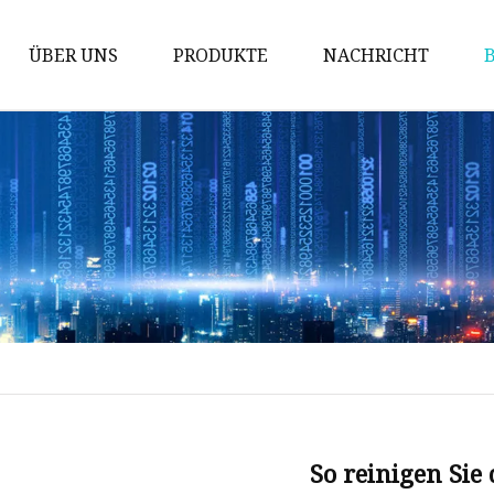
ÜBER UNS
PRODUKTE
NACHRICHT
Kappenform
Flaschengriffform
Öldeckelform
Kunststoffkappenform
Medizinische Kappenform
5-Gallonen-Kappenform
Flip-Top-Kappenform
Form für
Wasserflaschenverschlüsse
So reinigen Sie
Ölflaschengriffform