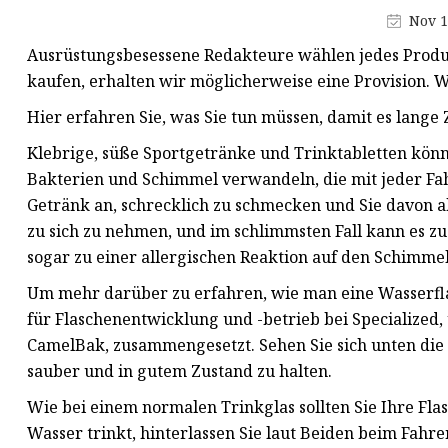
Nov 1
Wasserflaschengriffform
Ausrüstungsbesessene Redakteure wählen jedes Produk
Form für
kaufen, erhalten wir möglicherweise eine Provision. W
Getränkeflaschenverschlüsse
Hier erfahren Sie, was Sie tun müssen, damit es lange 
Klebrige, süße Sportgetränke und Trinktabletten könn
Bakterien und Schimmel verwandeln, die mit jeder Fah
Getränk an, schrecklich zu schmecken und Sie davon a
zu sich zu nehmen, und im schlimmsten Fall kann es
sogar zu einer allergischen Reaktion auf den Schimmel
Um mehr darüber zu erfahren, wie man eine Wasserflas
für Flaschenentwicklung und -betrieb bei Specialize
CamelBak, zusammengesetzt. Sehen Sie sich unten die E
sauber und in gutem Zustand zu halten.
Wie bei einem normalen Trinkglas sollten Sie Ihre Fl
Wasser trinkt, hinterlassen Sie laut Beiden beim Fa