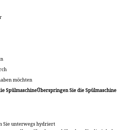
r
en
rch
 haben möchten
die Spülmaschine
Überspringen Sie die Spülmaschine
n Sie unterwegs hydriert