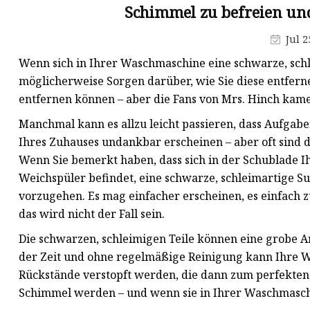
Schimmel zu befreien un
Wasserflaschengriffform
Jul 2
Form für
Getränkeflaschenverschlüsse
Wenn sich in Ihrer Waschmaschine eine schwarze, sch
möglicherweise Sorgen darüber, wie Sie diese entferne
entfernen können – aber die Fans von Mrs. Hinch kame
Manchmal kann es allzu leicht passieren, dass Aufgab
Ihres Zuhauses undankbar erscheinen – aber oft sind di
Wenn Sie bemerkt haben, dass sich in der Schublade I
Weichspüler befindet, eine schwarze, schleimartige Subs
vorzugehen. Es mag einfacher erscheinen, es einfach z
das wird nicht der Fall sein.
Die schwarzen, schleimigen Teile können eine grobe A
der Zeit und ohne regelmäßige Reinigung kann Ihre 
Rückstände verstopft werden, die dann zum perfekten
Schimmel werden – und wenn sie in Ihrer Waschmaschine