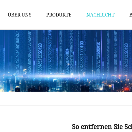
ÜBER UNS
PRODUKTE
NACHRICHT
Kappenform
Flaschengriffform
Öldeckelform
Kunststoffkappenform
Medizinische Kappenform
5-Gallonen-Kappenform
Flip-Top-Kappenform
Form für
Wasserflaschenverschlüsse
So entfernen Sie 
Ölflaschengriffform