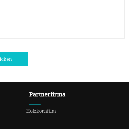
icken
Partnerfirma
Holzkornfilm