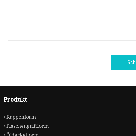
Sch
Produkt
Kappenform
Flaschengriffform
Öldeckelform