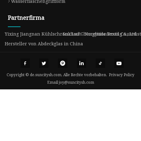
Wasserflaschengriffform
Partnerfirma
Yixing Jiangnan Kühlschrank Luft - Konditionierung Ausrüst
Suzhou Chengyuda Textil Co., Ltd.
Hersteller von Abdeckglas in China
Copyright © de.suncitysh.com, Alle Rechte vorbehalten.
Privacy Policy
Email
joy@suncitysh.com